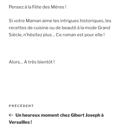
Pensez à la Fête des Mères !
Si votre Maman aime les intrigues historiques, les
recettes de cuisine ou de beauté à la mode Grand
Siècle, n’hésitez plus… Ce roman est pour elle !
Alors… A très bientôt !
Navigation
Article
PRÉCÉDENT
de
précédent
Un heureux moment chez Gibert Joseph à
l’article
Versailles !