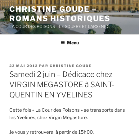
Aller
CHRISTINE GOUDE –
au
ROMANS HISTORIQUES
contenu
principal
LA COUR DES POISONS – LE SOUFRE ET L'ARSENIC
Menu
PUBLIÉ
23 MAI 2012
PAR
CHRISTINE GOUDE
LE
Samedi 2 juin – Dédicace chez
VIRGIN MEGASTORE à SAINT-
QUENTIN EN YVELINES
Cette fois « La Cour des Poisons » se transporte dans
les Yvelines, chez Virgin Mégastore.
Je vous y retrouverai à partir de 15h00.