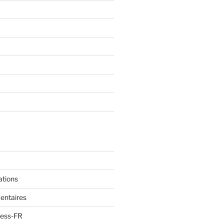
ations
entaires
ress-FR