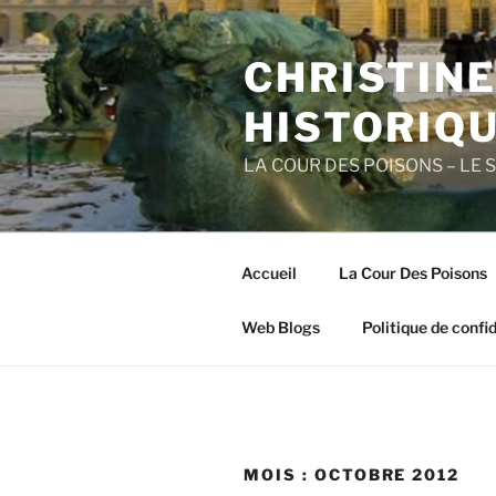
Aller
au
CHRISTIN
contenu
principal
HISTORIQ
LA COUR DES POISONS – LE 
Accueil
La Cour Des Poisons
Web Blogs
Politique de confid
MOIS :
OCTOBRE 2012