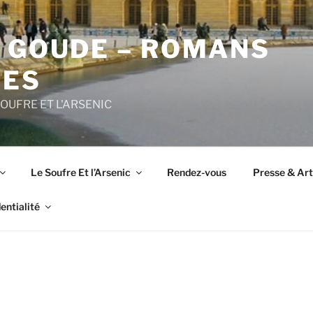
E GOUDE – ROMANS
UES
SOUFRE ET L'ARSENIC
Le Soufre Et l’Arsenic
Rendez-vous
Presse & Arti
entialité