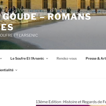
E GOUDE – ROMANS
UES
SOUFRE ET L'ARSENIC
Le Soufre Et l’Arsenic
Rendez-vous
Presse & Arti
entialité
13ème Edition : Histoire et Regards de