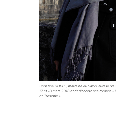
Christine GOUDE, marraine du Salon, aura le plai
17 et 18 mars 2018 et dédicacera ses romans « L
et L’Arsenic ».