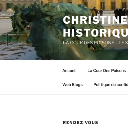
Aller
au
CHRISTIN
contenu
principal
HISTORIQ
LA COUR DES POISONS – LE 
Accueil
La Cour Des Poisons
Web Blogs
Politique de confid
RENDEZ-VOUS