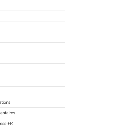
ations
entaires
ress-FR