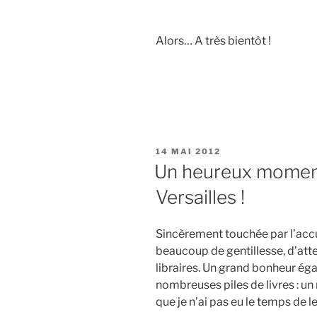
Alors… A très bientôt !
PUBLIÉ
14 MAI 2012
LE
Un heureux moment
Versailles !
Sincèrement touchée par l’accue
beaucoup de gentillesse, d’atte
libraires. Un grand bonheur ég
nombreuses piles de livres : un 
que je n’ai pas eu le temps de l