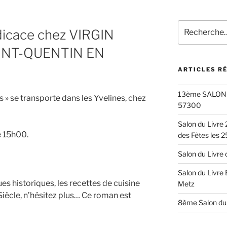
Recherche
dicace chez VIRGIN
pour
:
INT-QUENTIN EN
ARTICLES R
13ème SALON 
s » se transporte dans les Yvelines, chez
57300
Salon du Livre
e 15h00.
des Fêtes les 2
Salon du Livre
Salon du Livre
es historiques, les recettes de cuisine
Metz
iècle, n’hésitez plus… Ce roman est
8ème Salon du