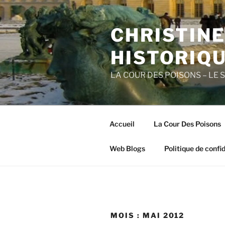
Aller
au
CHRISTIN
contenu
principal
HISTORIQ
LA COUR DES POISONS – LE 
Accueil
La Cour Des Poisons
Web Blogs
Politique de confid
MOIS :
MAI 2012