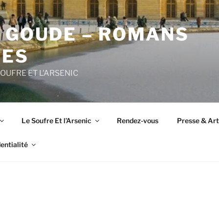
E GOUDE – ROMANS
UES
SOUFRE ET L'ARSENIC
Le Soufre Et l’Arsenic
Rendez-vous
Presse & Arti
entialité