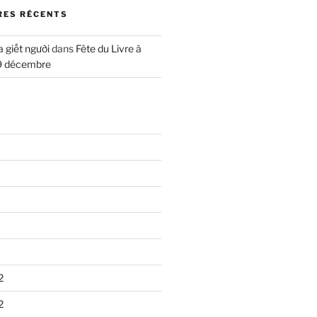
ES RÉCENTS
a giết người
dans
Fête du Livre à
9 décembre
2
2