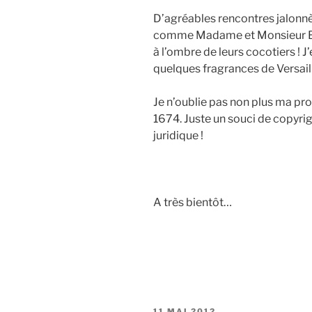
D’agréables rencontres jalonn
comme Madame et Monsieur Bon
à l’ombre de leurs cocotiers !
quelques fragrances de Versaill
Je n’oublie pas non plus ma pr
1674. Juste un souci de copyrig
juridique !
A très bientôt…
PUBLIÉ
11 MAI 2012