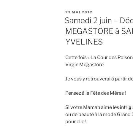
PUBLIÉ
23 MAI 2012
LE
Samedi 2 juin – Dé
MEGASTORE à SA
YVELINES
Cette fois « La Cour des Poison
Virgin Mégastore.
Je vous y retrouverai à partir d
Pensez à la Fête des Mères !
Si votre Maman aime les intrigu
ou de beauté à la mode Grand S
pour elle !