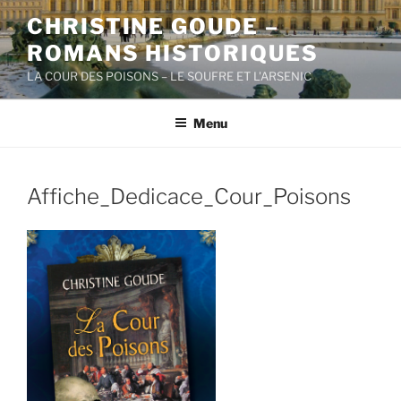
Aller
CHRISTINE GOUDE –
au
ROMANS HISTORIQUES
contenu
principal
LA COUR DES POISONS – LE SOUFRE ET L'ARSENIC
Menu
Affiche_Dedicace_Cour_Poisons