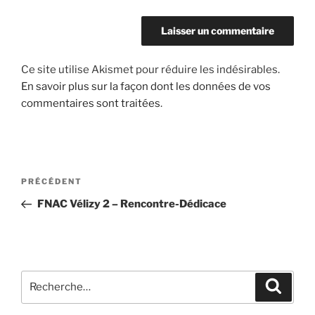
Ce site utilise Akismet pour réduire les indésirables.
En savoir plus sur la façon dont les données de vos
commentaires sont traitées
.
Navigation
Article
PRÉCÉDENT
de
précédent
FNAC Vélizy 2 – Rencontre-Dédicace
l’article
Recherche
Recher
pour
: